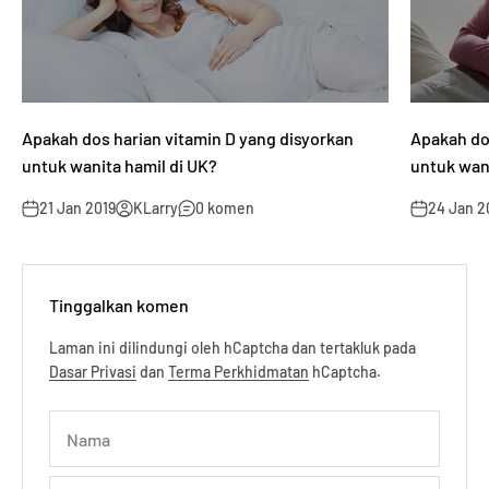
Apakah dos harian vitamin D yang disyorkan
Apakah do
untuk wanita hamil di UK?
untuk wani
21 Jan 2019
KLarry
0 komen
24 Jan 2
Tinggalkan komen
Laman ini dilindungi oleh hCaptcha dan tertakluk pada
Dasar Privasi
dan
Terma Perkhidmatan
hCaptcha.
Nama