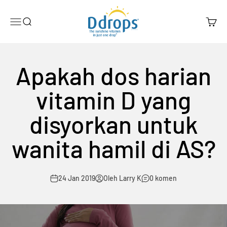
Langkau ke kandungan
Ddrops Official Store
Menu
Search
Cart
Apakah dos harian
vitamin D yang
disyorkan untuk
wanita hamil di AS?
24 Jan 2019
Oleh Larry K
0 komen