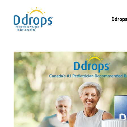
跳至內容
Ddrops Official Store
Ddrop