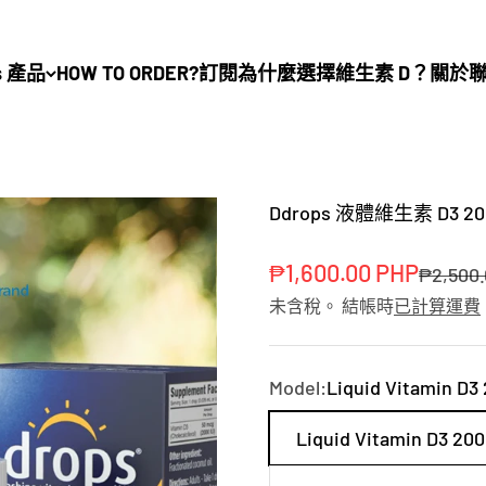
s 產品
HOW TO ORDER?
訂閱
為什麼選擇維生素 D？
關於
Ddrops 液體維生素 D3 2000
促銷價
₱1,600.00 PHP
原價
₱2,500
未含稅。 結帳時
已計算運費
Model:
Liquid Vitamin D3 
Liquid Vitamin D3 200