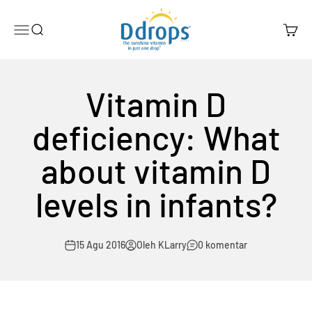
Lewati ke konten
Ddrops Official Store
Menu
Search
Cart
Vitamin D
deficiency: What
about vitamin D
levels in infants?
15 Agu 2016
Oleh KLarry
0 komentar