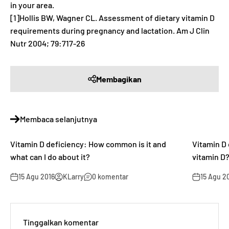
in your area.
[1]Hollis BW, Wagner CL. Assessment of dietary vitamin D
requirements during pregnancy and lactation. Am J Clin
Nutr 2004; 79:717-26
Membagikan
Membaca selanjutnya
Vitamin D deficiency: How common is it and
Vitamin D 
what can I do about it?
vitamin D
15 Agu 2016
KLarry
0 komentar
15 Agu 2
Tinggalkan komentar