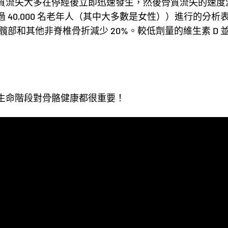
質流失大多在停經後立即迅速發生，然後骨質流失的速度減慢
 40,000 名老年人（其中大多數是女性））進行的分析表
 可使髖部和其他非脊椎骨折減少 20%。較低劑量的維生素 D
生命階段對骨骼健康都很重要！