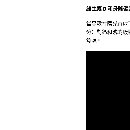
維生素 D 和骨骼健
當暴露在陽光直射
分）對鈣和磷的吸收
骨頭。