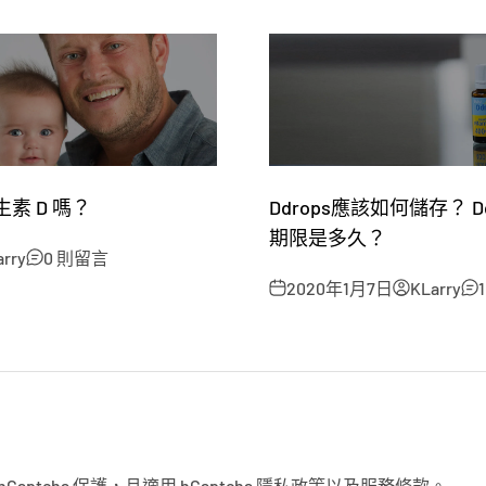
素 D 嗎？
Ddrops應該如何儲存？ 
期限是多久？
arry
0 則留言
2020年1月7日
KLarry
aptcha 保護，且適用 hCaptcha
隱私政策
以及
服務條款
。