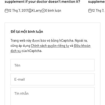
supplement if your doctor doesn’t mention it?
supplement
12 Thg 7, 2017
KLarry
0 bình luận
12 Thg 7,
Để lại một bình luận
Trang web này được bảo vệ bằng hCaptcha. Ngoài ra,
cũng áp dụng
Chính sách quyền riêng tư
và
Điều khoản
dịch vụ
của hCaptcha.
Tên
E-mail
Tin nhắn