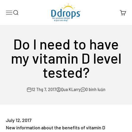
Chuyển đến nội dung
Ddrops Official Store
Menu
Search
Cart
Do I need to have
my vitamin D level
tested?
12 Thg 7, 2017
Qua KLarry
0 bình luận
July 12, 2017
New information about the benefits of vitamin D